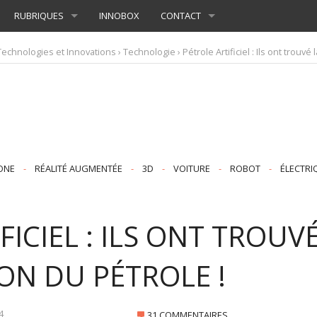
RUBRIQUES
INNOBOX
CONTACT
Technologies et Innovations
›
Technologie
› Pétrole Artificiel : Ils ont trouvé
ONE
-
RÉALITÉ AUGMENTÉE
-
3D
-
VOITURE
-
ROBOT
-
ÉLECTRI
FICIEL : ILS ONT TROUV
ON DU PÉTROLE !
4
31 COMMENTAIRES