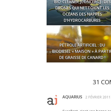
BIO-CLEANER [CONCEPT] : DES
DRONES QUI NETTOIENT LES
OCÉANS DES NAPPES
D’HYDROCARBURES
PÉTROLE ARTIFICIEL : DU
BIODIESEL « MAISON » À PARTI
DE GRAISSE DE CANARD !
31 CO
AQUARIUS
2 FÉVRIER 2011
Excellent, c’est une bonne no