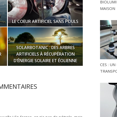
BIOLUMI
MAISON
LE COEUR ARTIFICIEL SANS POULS
SOLARBOTANIC : DES ARBRES
R
ARTIFICIELS À RÉCUPÉRATION
D’ÉNERGIE SOLAIRE ET ÉOLIENNE
CES : U
TRANSP
MMENTAIRES
uvelle ! En France, on n’a pas de pétrole, mais