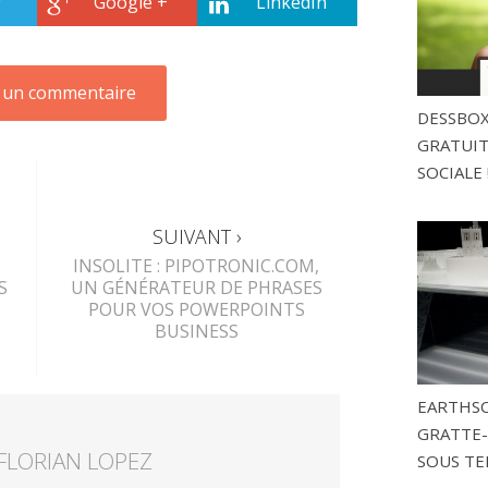
r
Google +
LinkedIn
DESSBOX
GRATUITE
SOCIALE 
SUIVANT ›
INSOLITE : PIPOTRONIC.COM,
S
UN GÉNÉRATEUR DE PHRASES
POUR VOS POWERPOINTS
BUSINESS
EARTHSC
GRATTE-
FLORIAN LOPEZ
SOUS TE