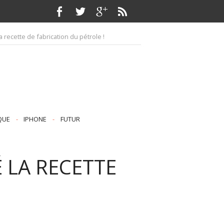
 la recette de fabrication du pétrole !
QUE
-
IPHONE
-
FUTUR
É LA RECETTE