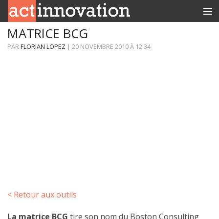
MATRICE BCG
RUBRIQUES
PAR
FLORIAN LOPEZ
|
20 NOVEMBRE 2010
À
12:34
INNOBOX
CONTACT
< Retour aux outils
La matrice BCG
tire son nom du Boston Consulting