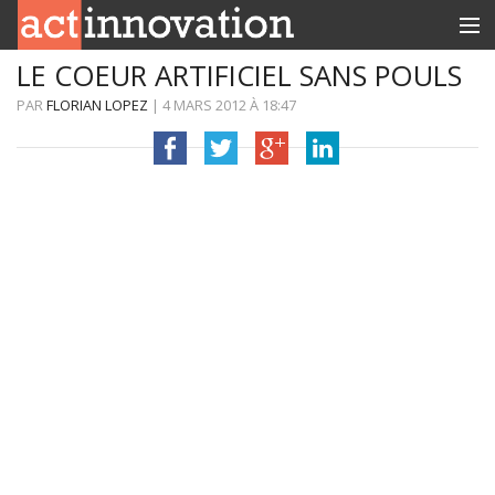
LE COEUR ARTIFICIEL SANS POULS
RUBRIQUES
PAR
FLORIAN LOPEZ
|
4 MARS 2012
À
18:47
INNOBOX
CONTACT