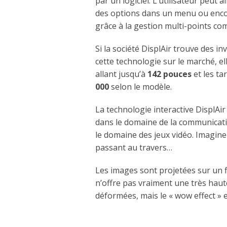
par un logiciel. L’utilisateur peut a
des options dans un menu ou enco
grâce à la gestion multi-points c
Si la société DisplAir trouve des i
cette technologie sur le marché, e
allant jusqu’à
142 pouces
et les ta
000
selon le modèle.
La technologie interactive DisplAir
dans le domaine de la communicat
le domaine des jeux vidéo. Imagine
passant au travers…
Les images sont projetées sur un f
n’offre pas vraiment une très haut
déformées, mais le « wow effect » e