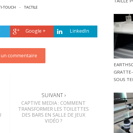
TAILLÉ P
I-TOUCH
-
TACTILE
r
Google +
LinkedIn
EARTHSC
GRATTE-
SOUS TE
SUIVANT ›
CAPTIVE MEDIA : COMMENT
TRANSFORMER LES TOILETTES
U
DES BARS EN SALLE DE JEUX
VIDÉO ?