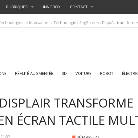
RUBRIQUES
INNOBOX
CONTACT
Technologies et Innovations
›
Technologie
› FogScreen : DisplAir transforme 
ONE
-
RÉALITÉ AUGMENTÉE
-
3D
-
VOITURE
-
ROBOT
-
ÉLECTRI
 DISPLAIR TRANSFORME 
EN ÉCRAN TACTILE MUL
À
21:57
RÉAGISSEZ !