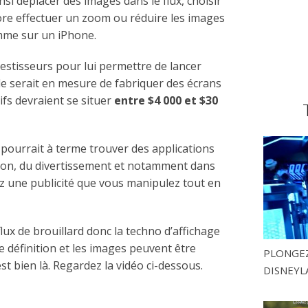
insi déplacer des images dans le flux, choisir
re effectuer un zoom ou réduire les images
omme sur un iPhone.
nvestisseurs pour lui permettre de lancer
lle serait en mesure de fabriquer des écrans
rifs devraient se situer
entre $4 000 et $30
 pourrait à terme trouver des applications
ion, du divertissement et notamment dans
z une publicité que vous manipulez tout en
lux de brouillard donc la techno d’affichage
e définition et les images peuvent être
PLONGEZ
st bien là. Regardez la vidéo ci-dessous.
DISNEYL