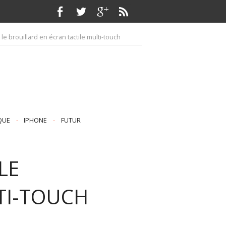
le brouillard en écran tactile multi-touch
QUE
-
IPHONE
-
FUTUR
LE
TI-TOUCH