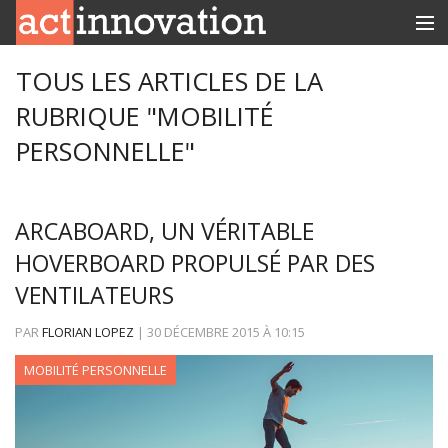
RUBRIQUES
TOUS LES ARTICLES DE LA
RUBRIQUE "MOBILITÉ
INNOBOX
PERSONNELLE"
CONTACT
ARCABOARD, UN VÉRITABLE
HOVERBOARD PROPULSÉ PAR DES
VENTILATEURS
PAR
FLORIAN LOPEZ
|
30 DÉCEMBRE 2015
À
10:15
MOBILITÉ PERSONNELLE