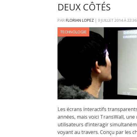
DEUX CÔTÉS
PAR
FLORIAN LOPEZ
|
9 JUILLET 2014
À
22:36
TECHNOLOGIE
Les écrans interactifs transparents
années, mais voici TransWall, une
utilisateurs d’interagir simultaném
voyant au travers. Conçu par les 