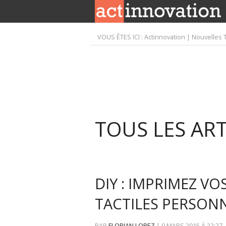
VOUS ÊTES ICI :
Actinnovation | Nouvelles 
TOUS LES ART
DIY : IMPRIMEZ V
TACTILES PERSONN
PAR
FLORIAN LOPEZ
|
9 MARS 2015
À
22:27