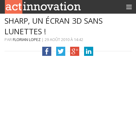
SHARP, UN ÉCRAN 3D SANS
RUBRIQUES
LUNETTES !
INNOBOX
PAR
FLORIAN LOPEZ
|
29 AOÛT 2010
À
14:42
CONTACT