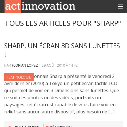
RUBRIQUES
TOUS LES ARTICLES POUR "SHARP"
INNOBOX
SHARP, UN ÉCRAN 3D SANS LUNETTES
CONTACT
!
PAR
FLORIAN LOPEZ
|
29 AOÛT 2010
À
14:42
Le groupe japonnais Sharp a présenté le vendredi 2
TECHNOLOGIE
avril dernier (2010) à Tokyo un petit écran tactile LCD
qui permet de voir en 3 Dmensions sans lunettes. Que
ce soit des photos ou des vidéos, portraits ou
paysages, cet écran est capable de vous faire voir en
relief sans aucun autre dispositif, plus besoin de […]