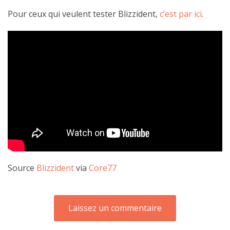
Pour ceux qui veulent tester Blizzident,
c’est par ici
.
Source
Blizzident
via
Core77