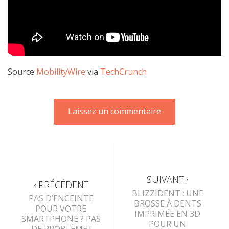
Source
MobilityWire
via
TechCrunch
SUIVANT ›
‹ PRÉCÉDENT
BLIZZIDENT : UNE
PAS D’ENCEINTE
BROSSE À DENTS
POUR VOTRE
IMPRIMÉE EN 3D
SMARTPHONE ? PAS
POUR UN
DE PROBLÈME !