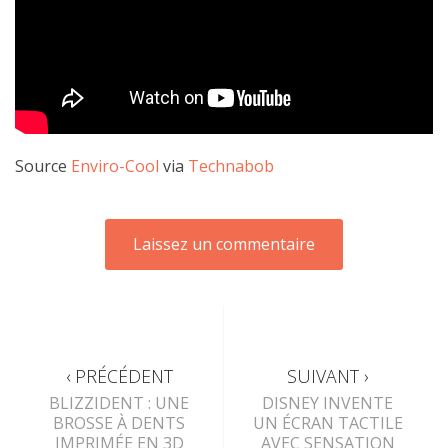
Source
Enviro-Cool
via
Technabob
‹ PRÉCÉDENT
SUIVANT ›
BLIZZIDENT : UNE
DISNEY INVENTE
BROSSE À DENTS
UN ÉCRAN TACTILE
IMPRIMÉE EN 3D
AVEC SENSATION