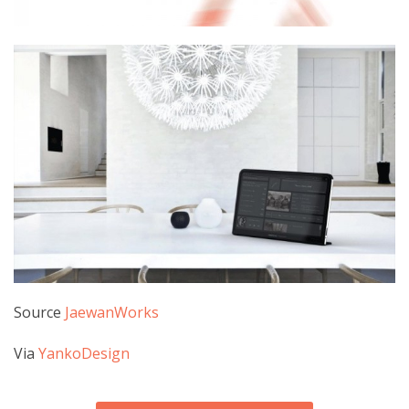
Source
JaewanWorks
Via
YankoDesign