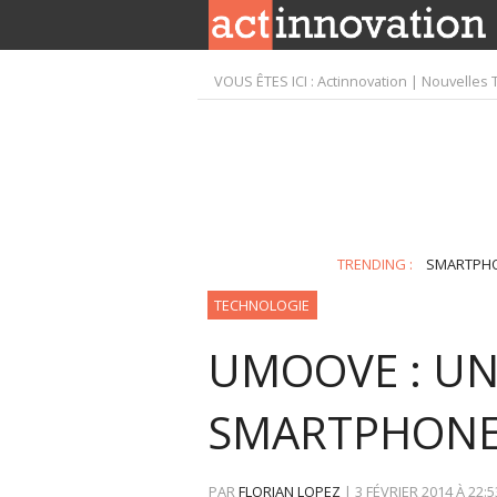
VOUS ÊTES ICI :
Actinnovation | Nouvelles 
TRENDING :
SMARTPH
TECHNOLOGIE
UMOOVE : UN
SMARTPHONE 
PAR
FLORIAN LOPEZ
|
3 FÉVRIER 2014
À
22:5