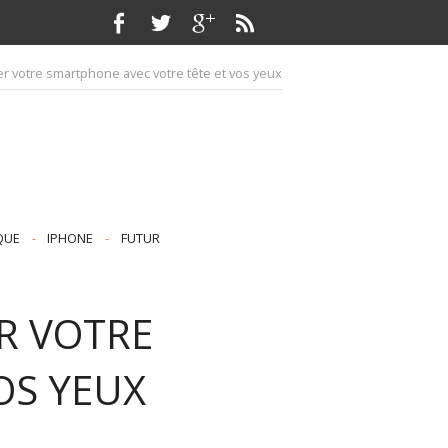
r votre smartphone avec votre tête et vos yeux
QUE
-
IPHONE
-
FUTUR
R VOTRE
OS YEUX