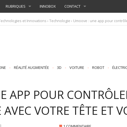
RUBRIQUES
INNOBOX
CONTACT
Technologies et Innovations
›
Technologie
› Umoove : une app pour contrôle
ONE
-
RÉALITÉ AUGMENTÉE
-
3D
-
VOITURE
-
ROBOT
-
ÉLECTRI
E APP POUR CONTRÔLE
AVEC VOTRE TÊTE ET V
3
1 COMMENTAIRE