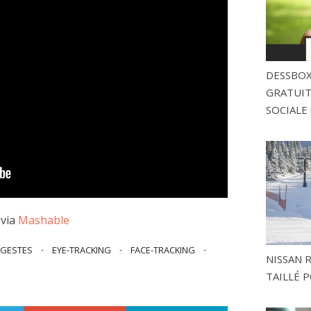
DESSBOX
GRATUITE
SOCIALE 
via
Mashable
 GESTES
-
EYE-TRACKING
-
FACE-TRACKING
-
NISSAN 
TAILLÉ P