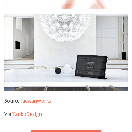
Source
JaewanWorks
Via
YankoDesign