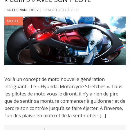
PAR
FLORIAN LOPEZ
|
17 AOÛT 2011
À
23:11
DESIGN
MOTO
,
Voilà un concept de moto nouvelle génération
intriguant… Le « Hyundai Motorcycle Stretches ». Tous
les pilotes de moto vous le diront, il n’y a rien de pire
que de sentir sa monture commencer à guidonner et de
perdre son contrôle jusqu’à se faire éjecter. A l’inverse,
l’un des plaisir en moto et de la sentir obéir […]