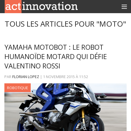
RUBRIQUES
TOUS LES ARTICLES POUR "MOTO"
INNOBOX
YAMAHA MOTOBOT : LE ROBOT
CONTACT
HUMANOÏDE MOTARD QUI DÉFIE
VALENTINO ROSSI
PAR
FLORIAN LOPEZ
|
1 NOVEMBRE 2015
À
11:52
ROBOTIQUE