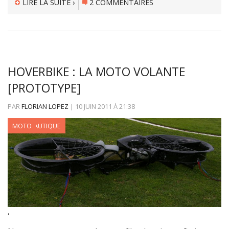
LIRE LA SUITE ›
2 COMMENTAIRES
HOVERBIKE : LA MOTO VOLANTE
[PROTOTYPE]
PAR
FLORIAN LOPEZ
|
10 JUIN 2011
À
21:38
AÉRONAUTIQUE
MOTO
,