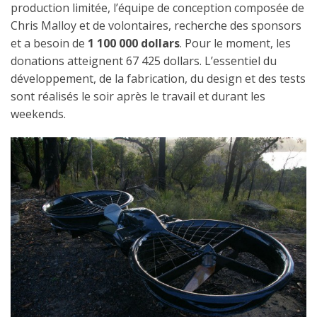
production limitée, l’équipe de conception composée de
Chris Malloy et de volontaires, recherche des sponsors
et a besoin de
1 100 000 dollars
. Pour le moment, les
donations atteignent 67 425 dollars. L’essentiel du
développement, de la fabrication, du design et des tests
sont réalisés le soir après le travail et durant les
weekends.