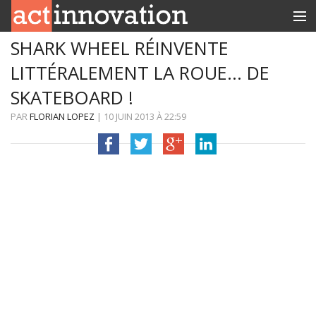
SHARK WHEEL RÉINVENTE
RUBRIQUES
LITTÉRALEMENT LA ROUE… DE
INNOBOX
SKATEBOARD !
CONTACT
PAR
FLORIAN LOPEZ
|
10 JUIN 2013
À
22:59