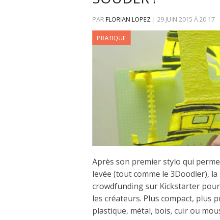
PAR
FLORIAN LOPEZ
|
29 JUIN 2015
À
20:17
PRATIQUE
Après son premier stylo qui perme
levée (tout comme le 3Doodler), l
crowdfunding sur Kickstarter pour 
les créateurs. Plus compact, plus 
plastique, métal, bois, cuir ou mous