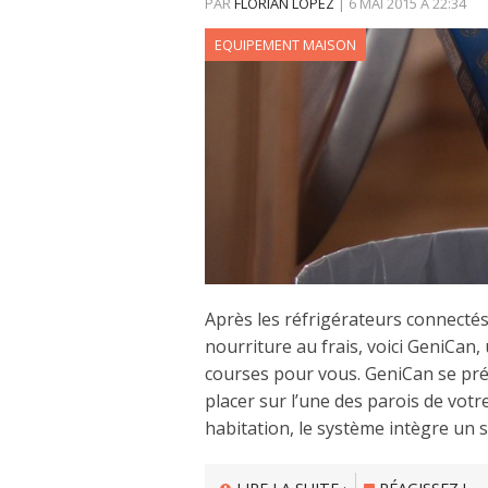
PAR
FLORIAN LOPEZ
|
6 MAI 2015
À
22:34
EQUIPEMENT MAISON
Après les réfrigérateurs connectés
nourriture au frais, voici GeniCan, 
courses pour vous. GeniCan se prés
placer sur l’une des parois de vot
habitation, le système intègre un 