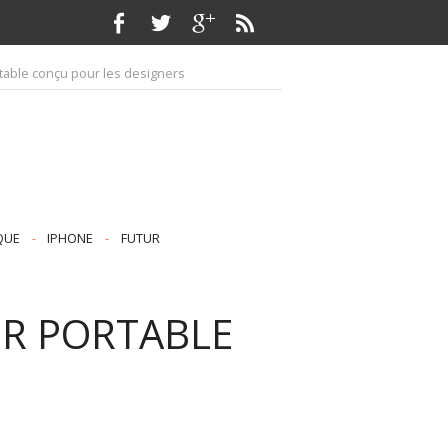
table conçu pour les designers
QUE
-
IPHONE
-
FUTUR
R PORTABLE