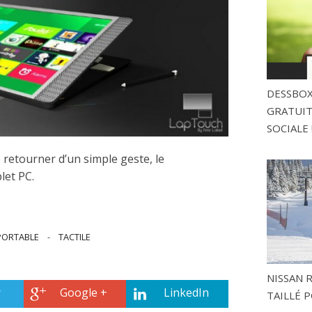
DESSBOX
GRATUITE
SOCIALE 
 retourner d’un simple geste, le
let PC.
PORTABLE
-
TACTILE
NISSAN 
r
Google +
LinkedIn
TAILLÉ P