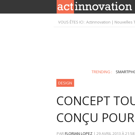
VOUS ÊTES ICI :
Actinnovation | Nouvelles 
TRENDING :
SMARTPH
DESIGN
CONCEPT TOU
CONÇU POUR 
PAR
FLORIAN LOPEZ
|
29 AVRIL 2013
À
21:58