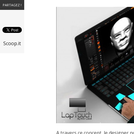
PARTAGEZ !
Scoop.it
A travers ce concept, le designer nou