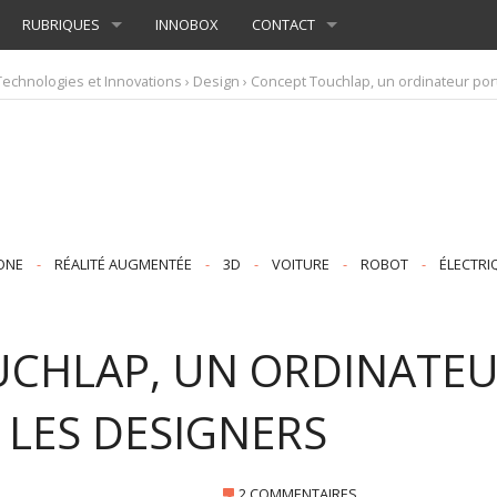
RUBRIQUES
INNOBOX
CONTACT
Technologies et Innovations
›
Design
› Concept Touchlap, un ordinateur por
ONE
-
RÉALITÉ AUGMENTÉE
-
3D
-
VOITURE
-
ROBOT
-
ÉLECTRI
CHLAP, UN ORDINATEU
LES DESIGNERS
2 COMMENTAIRES