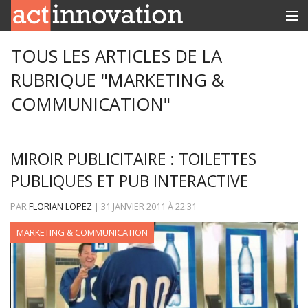
RUBRIQUES
TOUS LES ARTICLES DE LA
RUBRIQUE "MARKETING &
INNOBOX
COMMUNICATION"
CONTACT
MIROIR PUBLICITAIRE : TOILETTES
PUBLIQUES ET PUB INTERACTIVE
PAR
FLORIAN LOPEZ
|
31 JANVIER 2011
À
22:31
MARKETING & COMMUNICATION