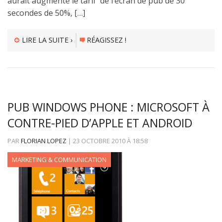
aurait augmenté le tarif de l’écran de pub de 30
secondes de 50%, […]
LIRE LA SUITE ›
RÉAGISSEZ !
PUB WINDOWS PHONE : MICROSOFT À
CONTRE-PIED D’APPLE ET ANDROID
PAR
FLORIAN LOPEZ
|
23 OCTOBRE 2010
À
18:58
MARKETING & COMMUNICATION