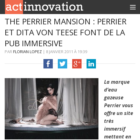
THE PERRIER MANSION : PERRIER
RUBRIQUES
ET DITA VON TEESE FONT DE LA
INNOBOX
PUB IMMERSIVE
CONTACT
PAR
FLORIAN LOPEZ
|
8 JANVIER 2011
À
19:39
La marque
d’eau
gazeuse
Perrier vous
offre un site
très
immersif
mettant en