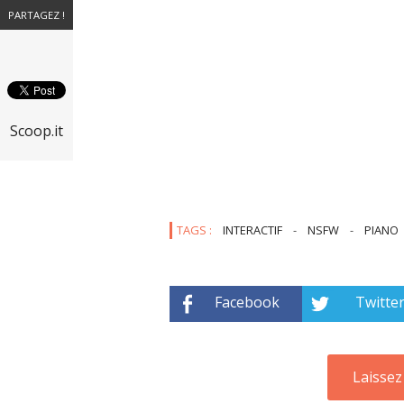
PARTAGEZ !
Scoop.it
TAGS :
INTERACTIF
-
NSFW
-
PIANO
Facebook
Twitte