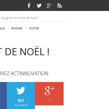
, lingerie et chant de Noël !
QUE
-
IPHONE
-
FUTUR
T DE NOËL !
IVEZ ACTINNOVATION
931
+ 1
FOLLOWERS