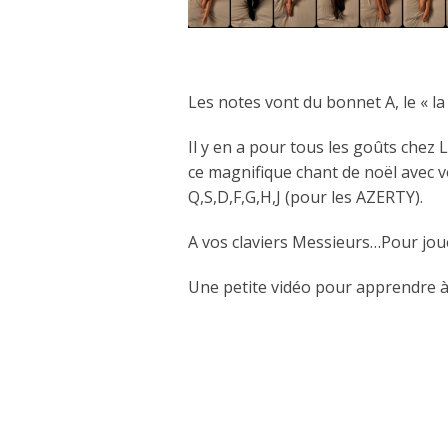
Les notes vont du bonnet A, le « la
Il y en a pour tous les goûts che
ce magnifique chant de noël avec vo
Q,S,D,F,G,H,J (pour les AZERTY).
A vos claviers Messieurs…Pour jou
Une petite vidéo pour apprendre à 