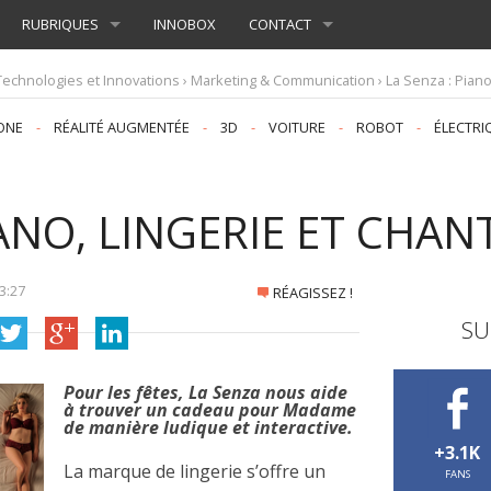
RUBRIQUES
INNOBOX
CONTACT
Technologies et Innovations
›
Marketing & Communication
› La Senza : Piano
ONE
-
RÉALITÉ AUGMENTÉE
-
3D
-
VOITURE
-
ROBOT
-
ÉLECTRI
IANO, LINGERIE ET CHAN
3:27
RÉAGISSEZ !
SU
Pour les fêtes, La Senza nous aide
à trouver un cadeau pour Madame
de manière ludique et interactive.
+3.1K
La marque de lingerie s’offre un
FANS