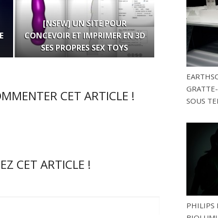
[NSFW] UN SITE POUR
E
CONCEVOIR ET IMPRIMER EN 3D
SES PROPRES SEX TOYS
EARTHSC
GRATTE-
OMMENTER CET ARTICLE !
SOUS TE
Z CET ARTICLE !
PHILIPS 
BIOLUMI