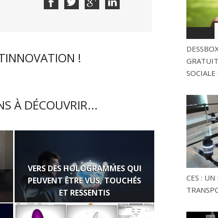
DESSBOX
CTINNOVATION !
GRATUITE
SOCIALE 
S À DÉCOUVRIR...
VERS DES HOLOGRAMMES QUI
CES : U
PEUVENT ÊTRE VUS, TOUCHÉS
TRANSP
ET RESSENTIS