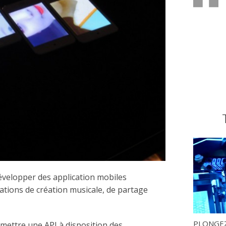
développer des application mobiles
ications de création musicale, de partage
PLONGEZ
mettre une API à disposition des