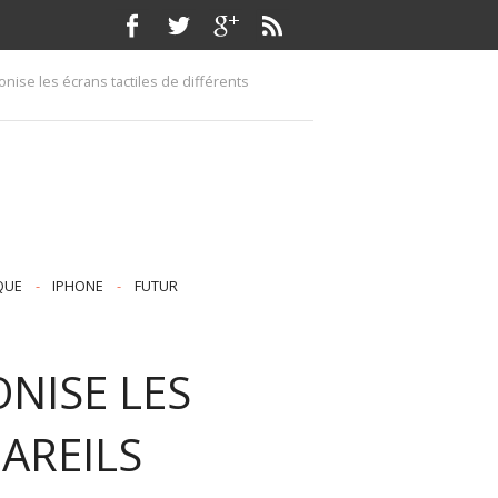
onise les écrans tactiles de différents
QUE
-
IPHONE
-
FUTUR
ONISE LES
AREILS