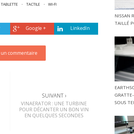
TABLETTE
-
TACTILE
-
WI-FI
NISSAN 
TAILLÉ P
r
Google +
LinkedIn
EARTHSC
SUIVANT ›
GRATTE-
SOUS TE
VINAERATOR : UNE TURBINE
POUR DÉCANTER UN BON VIN
EN QUELQUES SECONDES