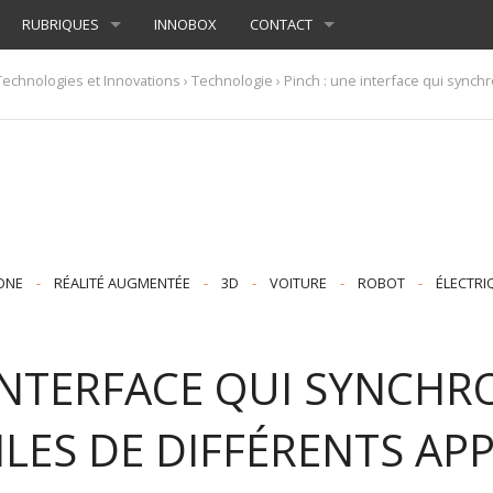
RUBRIQUES
INNOBOX
CONTACT
Technologies et Innovations
›
Technologie
› Pinch : une interface qui synchr
ONE
-
RÉALITÉ AUGMENTÉE
-
3D
-
VOITURE
-
ROBOT
-
ÉLECTRI
INTERFACE QUI SYNCHR
LES DE DIFFÉRENTS APP