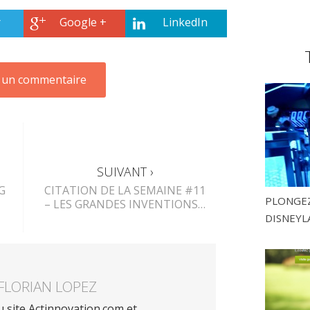
r
Google +
LinkedIn
SUIVANT ›
G
CITATION DE LA SEMAINE #11
PLONGEZ
– LES GRANDES INVENTIONS…
DISNEYL
FLORIAN LOPEZ
 site Actinnovation.com et