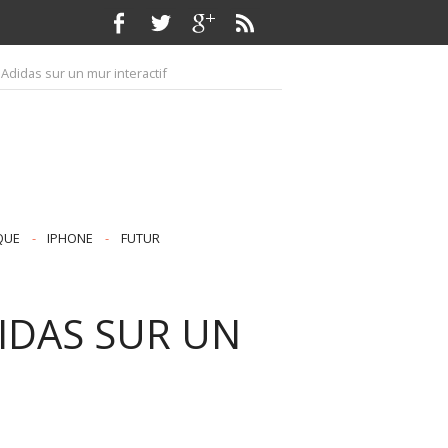
Adidas sur un mur interactif
QUE
-
IPHONE
-
FUTUR
DIDAS SUR UN