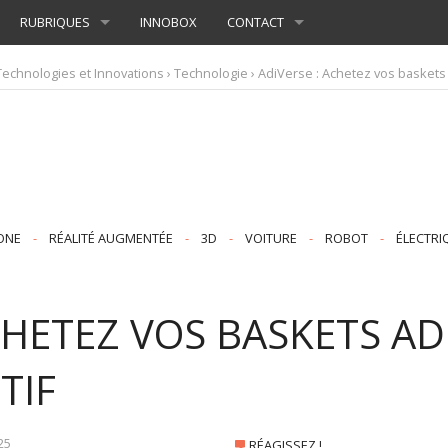
RUBRIQUES
INNOBOX
CONTACT
Technologies et Innovations
›
Technologie
› AdiVerse : Achetez vos baskets 
ONE
-
RÉALITÉ AUGMENTÉE
-
3D
-
VOITURE
-
ROBOT
-
ÉLECTRI
CHETEZ VOS BASKETS A
TIF
25
RÉAGISSEZ !