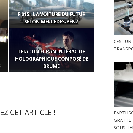
F 015 : LA VOITURE DU FUTUR
N
SELON MERCEDES-BENZ
CES : U
TRANSP
LEIA : UN ÉCRAN INTERACTIF
HOLOGRAPHIQUE COMPOSÉ DE
S
BRUME
Z CET ARTICLE !
EARTHSC
GRATTE-
SOUS TE