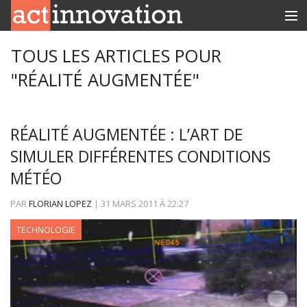
RUBRIQUES
TOUS LES ARTICLES POUR
"RÉALITÉ AUGMENTÉE"
INNOBOX
CONTACT
RÉALITÉ AUGMENTÉE : L’ART DE
SIMULER DIFFÉRENTES CONDITIONS
MÉTÉO
PAR
FLORIAN LOPEZ
|
31 MARS 2011
À
22:27
TECHNOLOGIE