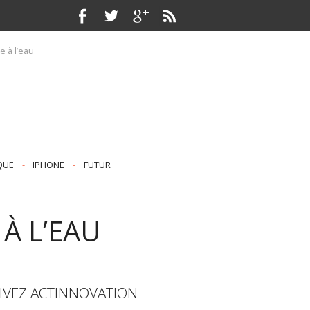
e à l’eau
QUE
-
IPHONE
-
FUTUR
 À L’EAU
IVEZ ACTINNOVATION