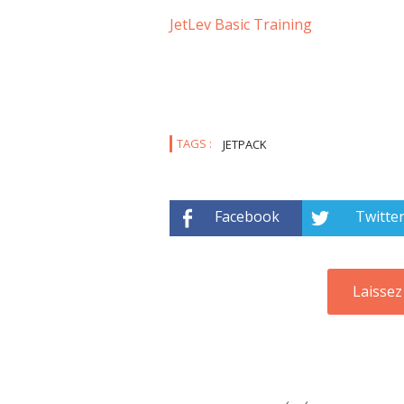
JetLev Basic Training
TAGS :
JETPACK
Facebook
Twitte