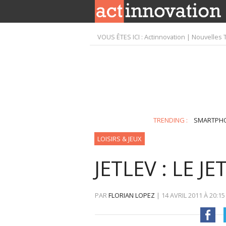
VOUS ÊTES ICI :
Actinnovation | Nouvelles 
TRENDING :
SMARTPH
LOISIRS & JEUX
JETLEV : LE 
PAR
FLORIAN LOPEZ
|
14 AVRIL 2011
À
20:15