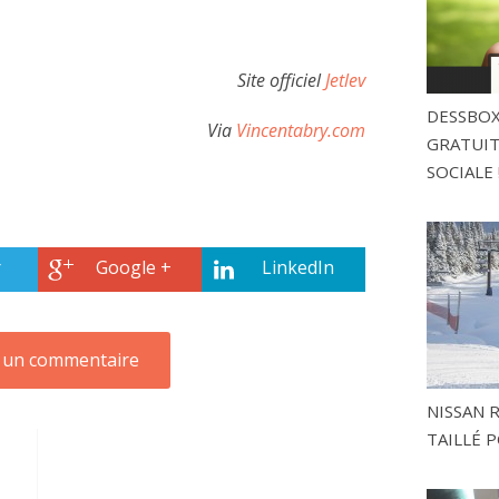
Site officiel
Jetlev
DESSBOX
Via
Vincentabry.com
GRATUITE
SOCIALE 
r
Google +
LinkedIn
NISSAN 
TAILLÉ P