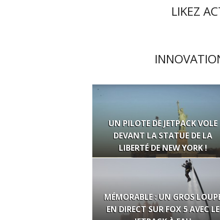
LIKEZ A
INNOVATION
UN PILOTE DE JETPACK VOLE
DEVANT LA STATUE DE LA
LIBERTÉ DE NEW YORK !
MÉMORABLE : UN GROS LOUP
EN DIRECT SUR FOX 5 AVEC LE