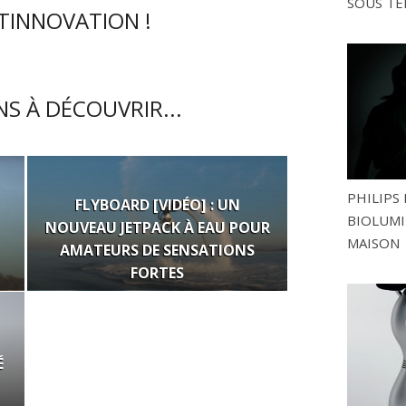
SOUS TE
CTINNOVATION !
S À DÉCOUVRIR...
PHILIPS 
FLYBOARD [VIDÉO] : UN
BIOLUMI
NOUVEAU JETPACK À EAU POUR
MAISON
AMATEURS DE SENSATIONS
FORTES
É