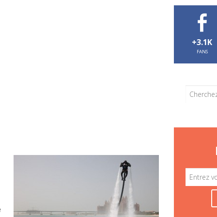
+3.1K
FANS
e