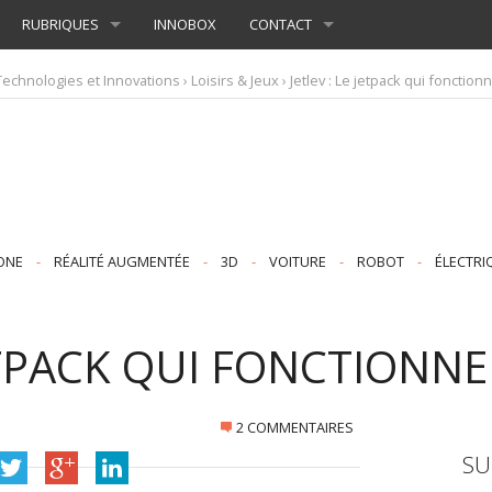
RUBRIQUES
INNOBOX
CONTACT
Technologies et Innovations
›
Loisirs & Jeux
› Jetlev : Le jetpack qui fonctionn
ONE
-
RÉALITÉ AUGMENTÉE
-
3D
-
VOITURE
-
ROBOT
-
ÉLECTRI
JETPACK QUI FONCTIONNE
2 COMMENTAIRES
SU