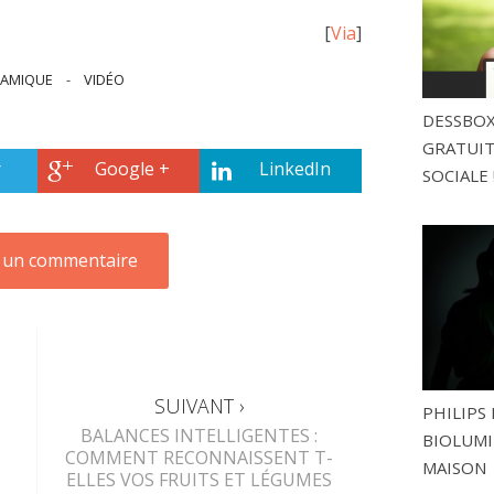
[
Via
]
AMIQUE
-
VIDÉO
DESSBOX
GRATUITE
r
Google +
LinkedIn
SOCIALE 
SUIVANT ›
PHILIPS 
BALANCES INTELLIGENTES :
BIOLUMI
COMMENT RECONNAISSENT T-
MAISON
ELLES VOS FRUITS ET LÉGUMES