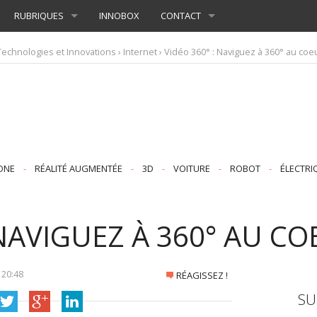
RUBRIQUES
INNOBOX
CONTACT
Technologies et Innovations
›
Internet
› Vidéo 360° : Naviguez à 360° au coeu
ONE
-
RÉALITÉ AUGMENTÉE
-
3D
-
VOITURE
-
ROBOT
-
ÉLECTRI
 NAVIGUEZ À 360° AU C
À
20:48
RÉAGISSEZ !
SU