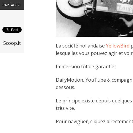
PARTAGEZ !
Scoop.it
La société hollandaise
YellowBird
p
lesquelles vous pouvez agir et voi
Immersion totale garantie !
DailyMotion, YouTube & compagnie
dessous.
Le principe existe depuis quelque
très vite.
Pour naviguer, cliquez directement