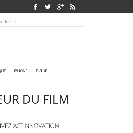
r du film
QUE
-
IPHONE
-
FUTUR
OEUR DU FILM
IVEZ ACTINNOVATION