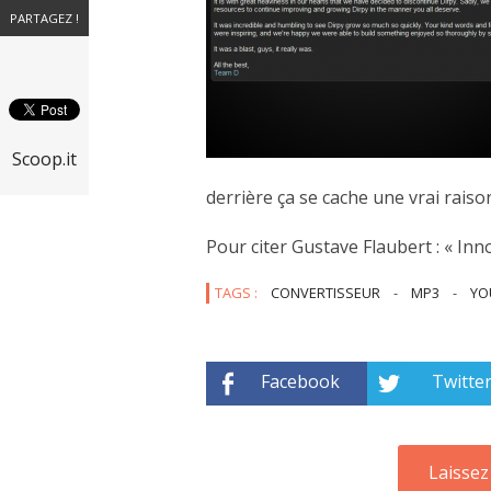
PARTAGEZ !
Scoop.it
derrière ça se cache une vrai raison
Pour citer Gustave Flaubert : «
Inn
TAGS :
CONVERTISSEUR
-
MP3
-
YO
Facebook
Twitte