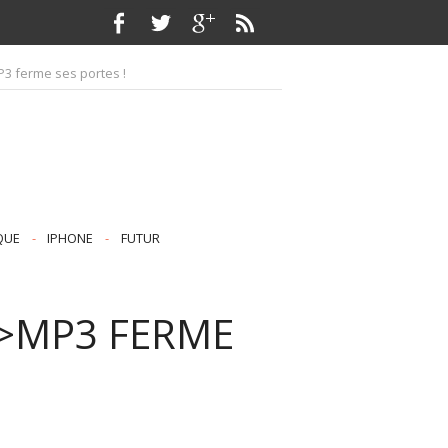
P3 ferme ses portes !
QUE
-
IPHONE
-
FUTUR
E>MP3 FERME