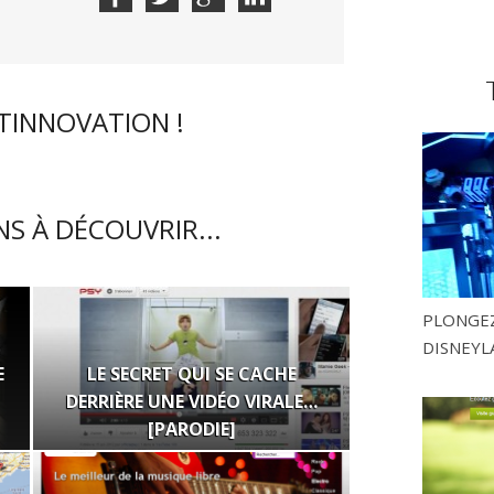
CTINNOVATION !
S À DÉCOUVRIR...
PLONGEZ
DISNEYL
E
LE SECRET QUI SE CACHE
DERRIÈRE UNE VIDÉO VIRALE…
[PARODIE]