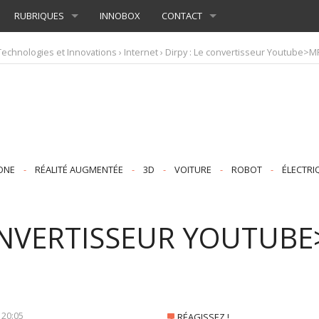
RUBRIQUES
INNOBOX
CONTACT
Technologies et Innovations
›
Internet
› Dirpy : Le convertisseur Youtube>M
ONE
-
RÉALITÉ AUGMENTÉE
-
3D
-
VOITURE
-
ROBOT
-
ÉLECTRI
CONVERTISSEUR YOUTUB
À
20:05
RÉAGISSEZ !