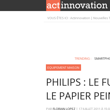
VOUS ÊTES ICI :
Actinnovation | Nouvelles 
TRENDING :
SMARTPH
EQUIPEMENT MAISON
PHILIPS : LE
LE PAPIER PE
PAR
FLORIAN LOPEZ
|
17 JUILLET 2011
À
15:0