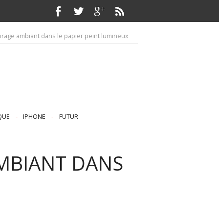
éclairage ambiant dans le papier peint lumineux
QUE
-
IPHONE
-
FUTUR
 AMBIANT DANS