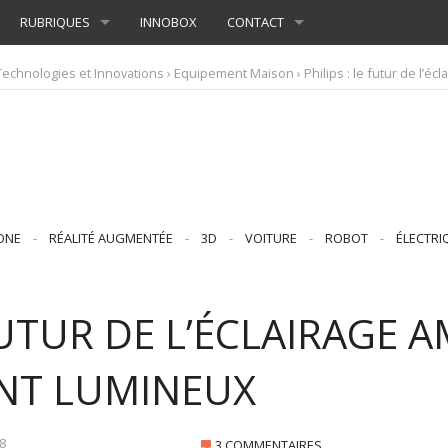
RUBRIQUES
INNOBOX
CONTACT
Technologies et Innovations
›
Equipement Maison
› Philips : le futur de l’
ONE
-
RÉALITÉ AUGMENTÉE
-
3D
-
VOITURE
-
ROBOT
-
ÉLECTRI
 FUTUR DE L’ÉCLAIRAGE
INT LUMINEUX
8
3 COMMENTAIRES