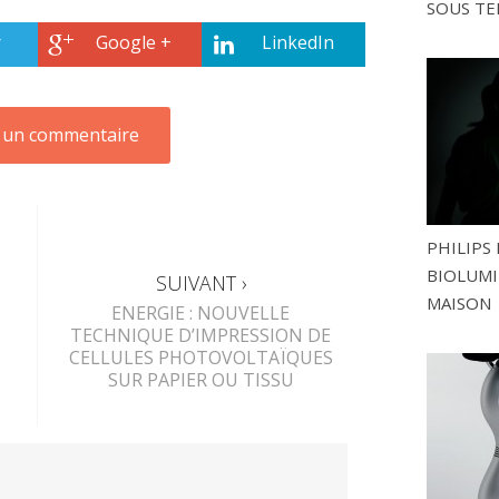
SOUS TE
r
Google +
LinkedIn
PHILIPS 
BIOLUMI
SUIVANT ›
MAISON
ENERGIE : NOUVELLE
TECHNIQUE D’IMPRESSION DE
CELLULES PHOTOVOLTAÏQUES
SUR PAPIER OU TISSU