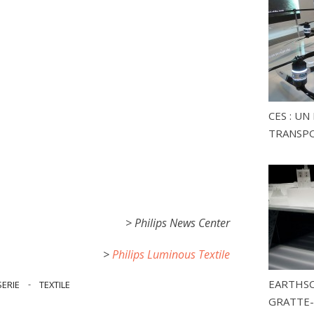
CES : U
TRANSP
> Philips News Center
>
Philips Luminous Textile
EARTHSC
SERIE
-
TEXTILE
GRATTE-