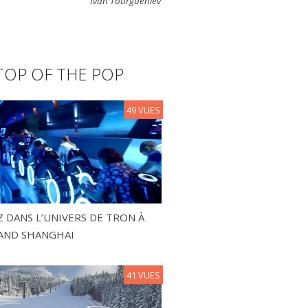
Ivan Tourgueniev
TOP OF THE POP
49 VUES
 DANS L’UNIVERS DE TRON À
AND SHANGHAI
41 VUES