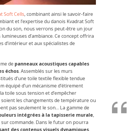
t Soft Cells
, combinant ainsi le savoir-faire
mbiant et l’expertise du danois Kvadrat Soft
ion du son, nous verrons peut-être un jour
s lumineuses d’ambiance. Ce concept offrira
s d’intérieur et aux spécialistes de
orme de
panneaux acoustiques capables
les échos
. Assemblés sur les murs
itués d’une toile textile flexible tendue
um équipé d’un mécanisme d’étirement
la toile sous tension et d’empêcher
que soient les changements de température ou
bent pas seulement le son… La gamme de
couleurs intégrées à la tapisserie murale
,
r sur commande. Dans le futur on pourra
usant des contenus visuels dynamiques
.