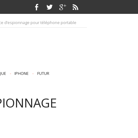
ervice d’espionnage pour téléphone portable
QUE
-
IPHONE
-
FUTUR
ESPIONNAGE