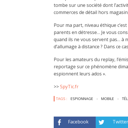
tombe sur une société dont l’activi
commerces de détail hors magasin,
Pour ma part, niveau éthique c’est
parents en détresse… Je vous cons
quand ils ne vous servent pas… à mo
d’allumage à distance ? Dans ce cas,
Pour les amateurs du replay, l’émi
reportage sur ce phénomène diman
espionnent leurs ados ».
>>
SpyTic.fr
TAGS :
ESPIONNAGE
-
MOBILE
-
TÉ
Facebook
Twitte