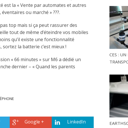
té est la « Vente par automates et autres
 éventaires ou marché » ???.
 pas top mais si ça peut rassurer des
eille tout de même d’éteindre vos mobiles
ins qu’il existe une fonctionnalité
 sortez la batterie c’est mieux !
CES : U
ssion « 66 minutes » sur M6 a dédié un
TRANSP
che dernier – « Quand les parents
LÉPHONE
r
Google +
LinkedIn
EARTHSC