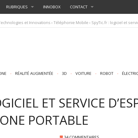
RUBRIQUES
INNOBOX
CONTACT
Technologies et Innovations
›
Téléphonie Mobile
› SpyTic.fr : logiciel et s
ONE
-
RÉALITÉ AUGMENTÉE
-
3D
-
VOITURE
-
ROBOT
-
ÉLECTRI
LOGICIEL ET SERVICE D’
HONE PORTABLE
34 COMMENTAIRES