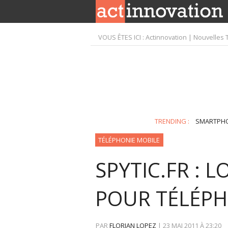
VOUS ÊTES ICI :
Actinnovation | Nouvelles 
TRENDING :
SMARTPH
TÉLÉPHONIE MOBILE
SPYTIC.FR : 
POUR TÉLÉP
PAR
FLORIAN LOPEZ
|
23 MAI 2011
À
23:20