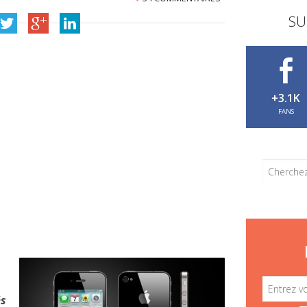
SU
+3.1K
FANS
és