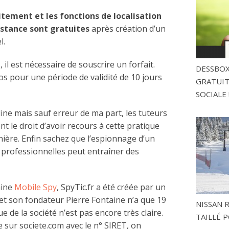
tement et les fonctions de localisation
istance sont gratuites
après création d’un
l.
 il est nécessaire de souscrire un forfait.
DESSBOX
s pour une période de validité de 10 jours
GRATUITE
SOCIALE 
 line mais sauf erreur de ma part, les tuteurs
 le droit d’avoir recours à cette pratique
ière. Enfin sachez que l’espionnage d’un
u professionnelles peut entraîner des
aine
Mobile Spy
, SpyTic.fr a été créée par un
et son fondateur Pierre Fontaine n’a que 19
NISSAN 
ue de la société n’est pas encore très claire.
TAILLÉ P
e sur societe.com avec le n° SIRET, on