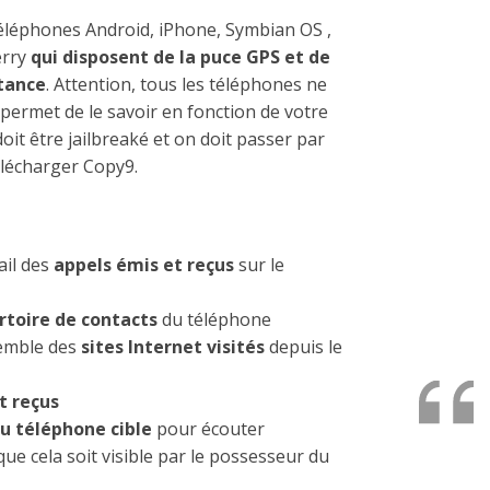
téléphones Android, iPhone, Symbian OS ,
erry
qui disposent de la puce GPS et de
stance
. Attention, tous les téléphones ne
 permet de le savoir en fonction de votre
doit être jailbreaké et on doit passer par
élécharger Copy9.
ail des
appels émis et reçus
sur le
rtoire de contacts
du téléphone
semble des
sites Internet visités
depuis le
t reçus
du téléphone cible
pour écouter
e cela soit visible par le possesseur du