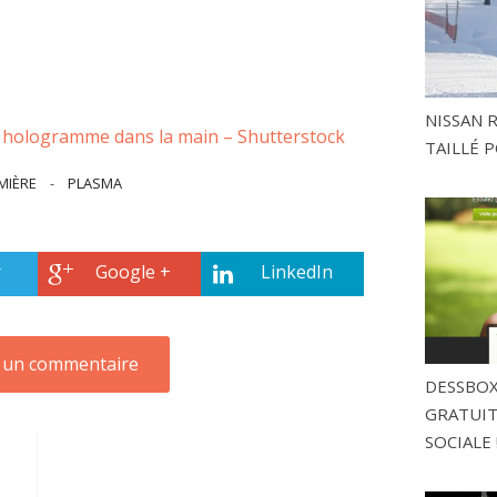
NISSAN 
hologramme dans la main – Shutterstock
TAILLÉ P
MIÈRE
-
PLASMA
r
Google +
LinkedIn
DESSBOX
GRATUITE
SOCIALE 