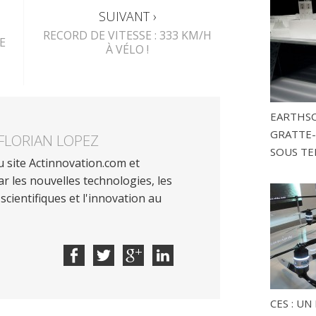
SUIVANT ›
RECORD DE VITESSE : 333 KM/H
E
À VÉLO !
EARTHSC
GRATTE-
FLORIAN LOPEZ
SOUS TE
 site Actinnovation.com et
r les nouvelles technologies, les
scientifiques et l'innovation au
CES : U