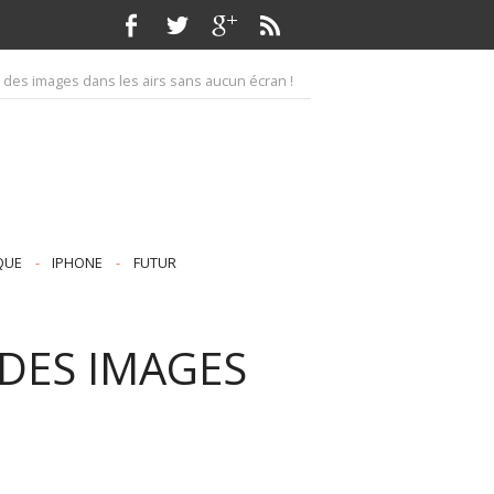
e des images dans les airs sans aucun écran !
QUE
-
IPHONE
-
FUTUR
 DES IMAGES