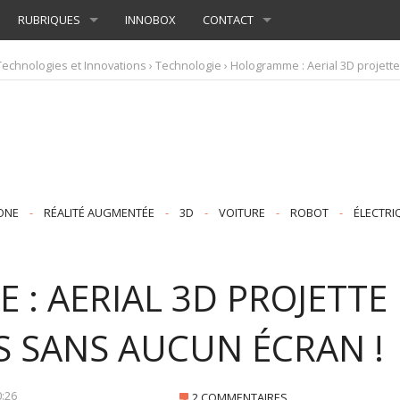
RUBRIQUES
INNOBOX
CONTACT
Technologies et Innovations
›
Technologie
› Hologramme : Aerial 3D projett
ONE
-
RÉALITÉ AUGMENTÉE
-
3D
-
VOITURE
-
ROBOT
-
ÉLECTRI
: AERIAL 3D PROJETTE
S SANS AUCUN ÉCRAN !
0:26
2 COMMENTAIRES