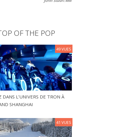
John Stuart Mill
TOP OF THE POP
49 VUES
 DANS L’UNIVERS DE TRON À
AND SHANGHAI
41 VUES