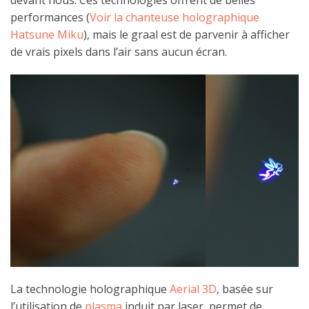
devant nous. Ces technologies offrent de belles
performances (
Voir la chanteuse holographique
Hatsune Miku
), mais le graal est de parvenir à afficher
de vrais pixels dans l’air sans aucun écran.
La technologie holographique
Aerial 3D
, basée sur
l’utilisation de
plasma
induit par laser, permet de