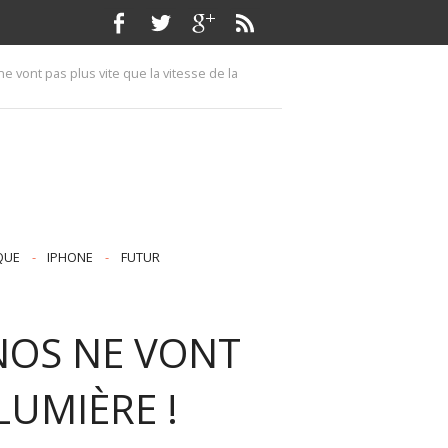
 ne vont pas plus vite que la vitesse de la
QUE
-
IPHONE
-
FUTUR
INOS NE VONT
LUMIÈRE !