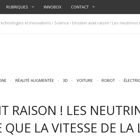
RUBRIQUES
INNOBOX
CONTACT
Technologies et Innovations
›
Science
› Einstein avait raison ! Les neutrinos
ONE
-
RÉALITÉ AUGMENTÉE
-
3D
-
VOITURE
-
ROBOT
-
ÉLECTRI
IT RAISON ! LES NEUTR
E QUE LA VITESSE DE LA 