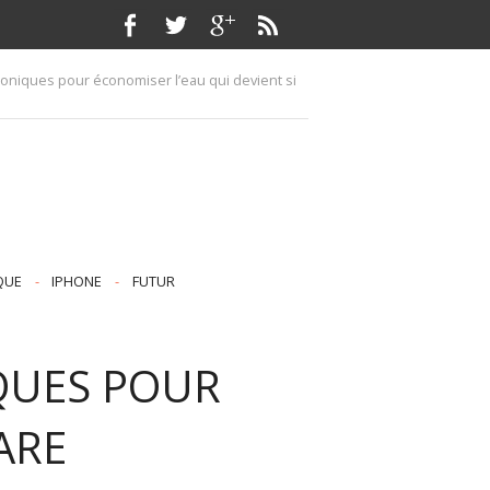
ioniques pour économiser l’eau qui devient si
QUE
-
IPHONE
-
FUTUR
IQUES POUR
ARE