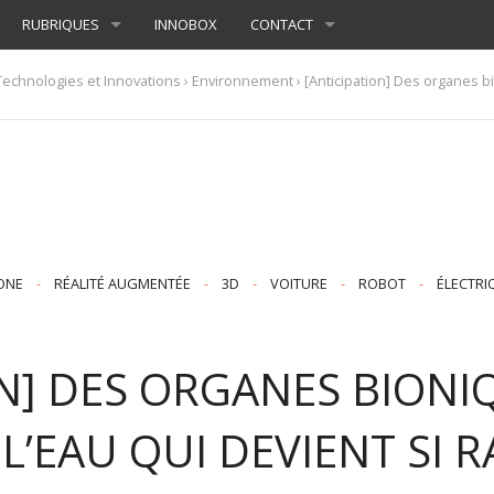
RUBRIQUES
INNOBOX
CONTACT
Technologies et Innovations
›
Environnement
› [Anticipation] Des organes b
ONE
-
RÉALITÉ AUGMENTÉE
-
3D
-
VOITURE
-
ROBOT
-
ÉLECTRI
ON] DES ORGANES BION
’EAU QUI DEVIENT SI R