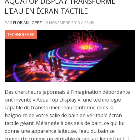
AQUATOP DISPLAY TRANSFORME
L’EAU EN ÉCRAN TACTILE
PAR
FLORIAN LOPEZ
|
9 NOVEMBRE 2013
À
15:45
TECHNOLOGIE
Des chercheurs japonnais à l’imagination débordante
ont inventé « AquaTop Display », une technologie
capable de transformer l’eau contenue dans la
baignoire de votre salle de bain en véritable écran
tactile géant. Mélangée à des sels de bain, ce qui lui
donne une apparence laiteuse, l’eau du bain se
comporte comme un véritable écran sur lequel un […]