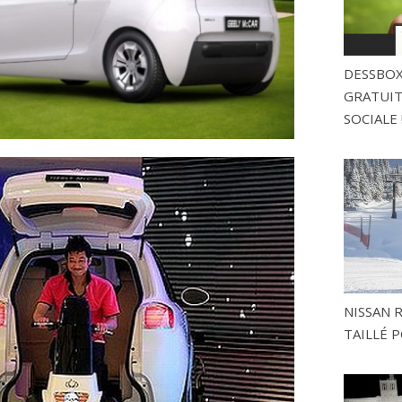
DESSBOX
GRATUITE
SOCIALE 
NISSAN 
TAILLÉ P