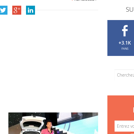
SU
+3.1K
FANS