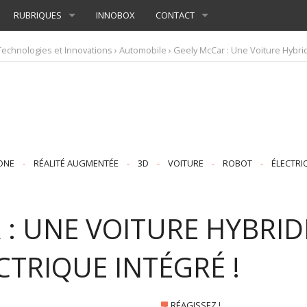
RUBRIQUES
INNOBOX
CONTACT
Technologies et Innovations
›
Automobile
› Geely McCar : Une Voiture Hybrid
ONE
-
RÉALITÉ AUGMENTÉE
-
3D
-
VOITURE
-
ROBOT
-
ÉLECTRI
 : UNE VOITURE HYBRID
CTRIQUE INTÉGRÉ !
RÉAGISSEZ !