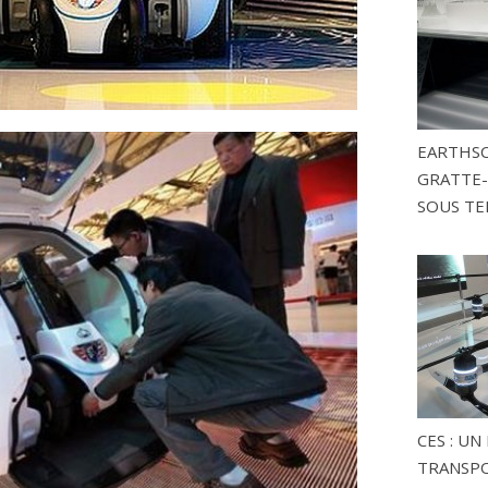
EARTHSC
GRATTE-
SOUS TE
CES : U
TRANSP