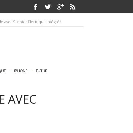
e avec Scooter Electrique Intégré !
QUE
-
IPHONE
-
FUTUR
E AVEC