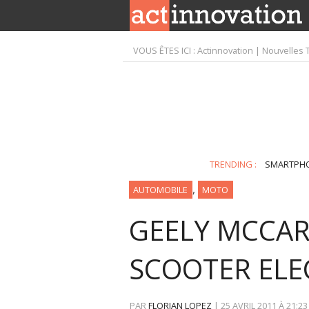
VOUS ÊTES ICI :
Actinnovation | Nouvelles 
TRENDING :
SMARTPH
,
AUTOMOBILE
MOTO
GEELY MCCAR
SCOOTER ELE
PAR
FLORIAN LOPEZ
|
25 AVRIL 2011
À
21:23