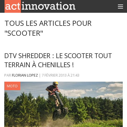
RUBRIQUES
TOUS LES ARTICLES POUR
"SCOOTER"
INNOBOX
CONTACT
DTV SHREDDER : LE SCOOTER TOUT
TERRAIN À CHENILLES !
PAR
FLORIAN LOPEZ
|
7 FÉVRIER 2013
À
21:43
MOTO