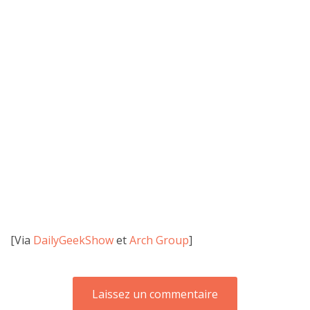
[Via
DailyGeekShow
et
Arch Group
]