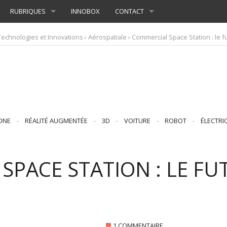
RUBRIQUES
INNOBOX
CONTACT
Technologies et Innovations
›
Aérospatiale
› Commercial Space Station : le f
ONE
-
RÉALITÉ AUGMENTÉE
-
3D
-
VOITURE
-
ROBOT
-
ÉLECTRI
SPACE STATION : LE FU
1 COMMENTAIRE