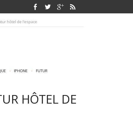
utur hôtel de l’espace
QUE
-
IPHONE
-
FUTUR
TUR HÔTEL DE