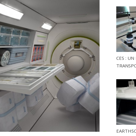
CES : U
TRANSP
EARTHSC