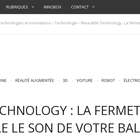
RUBRIQUES
INNOBOX
CONTACT
Technologies et Innovations
›
Technologie
› Wearable Technology : La fermet
ONE
-
RÉALITÉ AUGMENTÉE
-
3D
-
VOITURE
-
ROBOT
-
ÉLECTRI
CHNOLOGY : LA FERMETU
E LE SON DE VOTRE BA