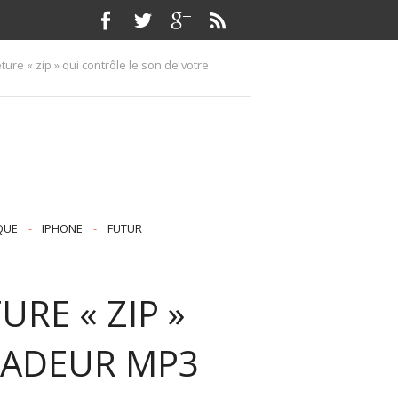
ure « zip » qui contrôle le son de votre
QUE
-
IPHONE
-
FUTUR
RE « ZIP »
LADEUR MP3