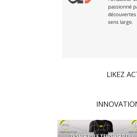
passionné pa
découvertes 
sens large.
LIKEZ A
INNOVATION
D-SHIRT : LE TEE-SHIRT DU