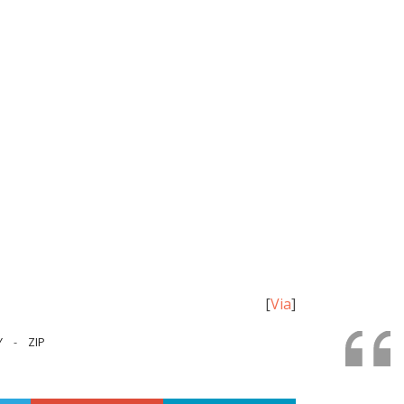
[
Via
]
Y
-
ZIP