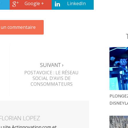
r
Google +
LinkedIn
SUIVANT ›
POSTAVOICE : LE RÉSEAU
SOCIAL D’AVIS DE
CONSOMMATEURS
PLONGEZ
DISNEYL
FLORIAN LOPEZ
 site Actinnovation.com et