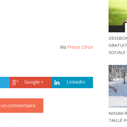
DESSBOX
GRATUITE
Via
Presse Citron
SOCIALE 
r
Google +
LinkedIn
NISSAN 
TAILLÉ P