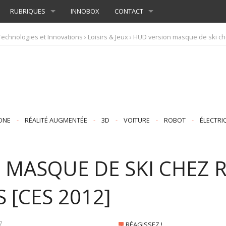
RUBRIQUES
INNOBOX
CONTACT
Technologies et Innovations
›
Loisirs & Jeux
› HUD version masque de ski ch
ONE
-
RÉALITÉ AUGMENTÉE
-
3D
-
VOITURE
-
ROBOT
-
ÉLECTRI
 MASQUE DE SKI CHEZ 
 [CES 2012]
7
RÉAGISSEZ !