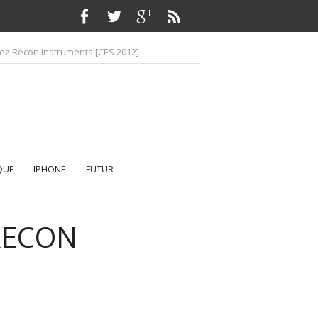
ez Recon Instruments [CES 2012]
QUE
-
IPHONE
-
FUTUR
RECON