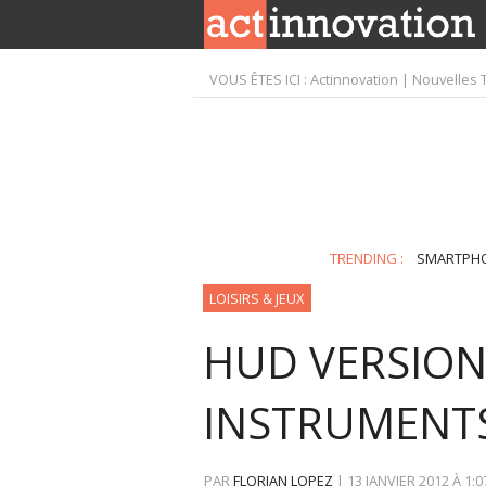
VOUS ÊTES ICI :
Actinnovation | Nouvelles 
TRENDING :
SMARTPH
LOISIRS & JEUX
HUD VERSION
INSTRUMENTS
PAR
FLORIAN LOPEZ
|
13 JANVIER 2012
À
1:0