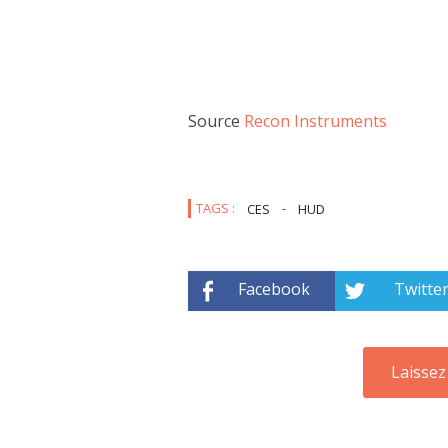
Source
Recon Instruments
TAGS :
CES
-
HUD
Facebook
Twitte