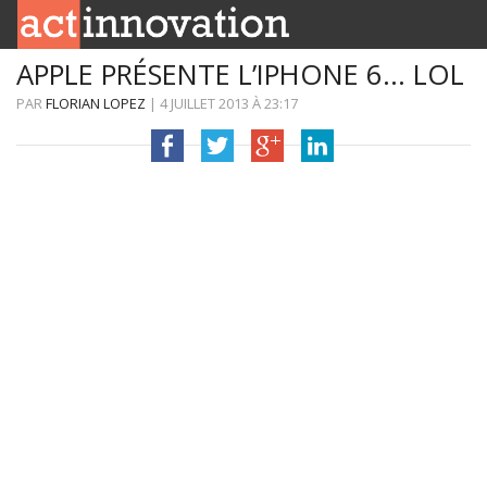
APPLE PRÉSENTE L’IPHONE 6… LOL
RUBRIQUES
PAR
FLORIAN LOPEZ
|
4 JUILLET 2013
À
23:17
INNOBOX
CONTACT