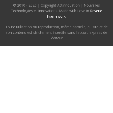
© 2010 - 2026 | Copyright Actinnovation | Nouvelles
Technologies et Innovations. Made with Love in
Reverie
Framework
.
Toute utilisation ou reproduction, même partielle, du site et de
son contenu est strictement interdite sans l'accord express de
l'éditeur.