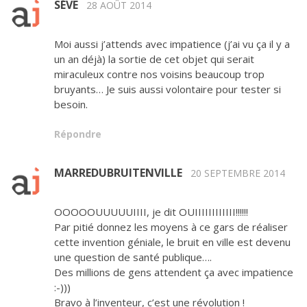
SÉVE
28 AOÛT 2014
Moi aussi j’attends avec impatience (j’ai vu ça il y a
un an déjà) la sortie de cet objet qui serait
miraculeux contre nos voisins beaucoup trop
bruyants… Je suis aussi volontaire pour tester si
besoin.
Répondre
MARREDUBRUITENVILLE
20 SEPTEMBRE 2014
OOOOOUUUUUIIII, je dit OUIIIIIIIIIIII!!!!!!
Par pitié donnez les moyens à ce gars de réaliser
cette invention géniale, le bruit en ville est devenu
une question de santé publique….
Des millions de gens attendent ça avec impatience
:-)))
Bravo à l’inventeur, c’est une révolution !