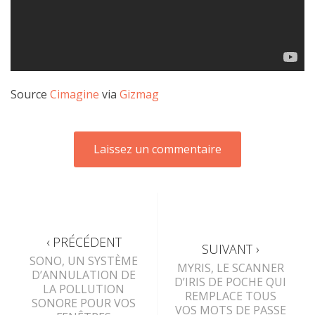
Source
Cimagine
via
Gizmag
‹ PRÉCÉDENT
SUIVANT ›
SONO, UN SYSTÈME
MYRIS, LE SCANNER
D’ANNULATION DE
D’IRIS DE POCHE QUI
LA POLLUTION
REMPLACE TOUS
SONORE POUR VOS
VOS MOTS DE PASSE