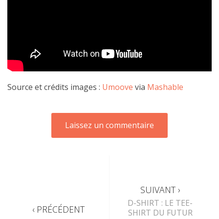
Source et crédits images :
Umoove
via
Mashable
SUIVANT ›
D-SHIRT : LE TEE-
‹ PRÉCÉDENT
SHIRT DU FUTUR