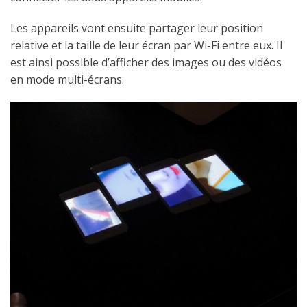
Les appareils vont ensuite partager leur position
relative et la taille de leur écran par Wi-Fi entre eux. Il
est ainsi possible d’afficher des images ou des vidéos
en mode multi-écrans.