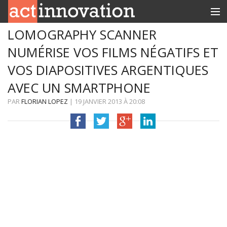
LOMOGRAPHY SCANNER
RUBRIQUES
NUMÉRISE VOS FILMS NÉGATIFS ET
INNOBOX
VOS DIAPOSITIVES ARGENTIQUES
CONTACT
AVEC UN SMARTPHONE
PAR
FLORIAN LOPEZ
|
19 JANVIER 2013
À
20:08