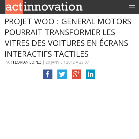
PROJET WOO : GENERAL MOTORS
RUBRIQUES
POURRAIT TRANSFORMER LES
INNOBOX
VITRES DES VOITURES EN ÉCRANS
CONTACT
INTERACTIFS TACTILES
PAR
FLORIAN LOPEZ
|
20 JANVIER 2012
À
23:07