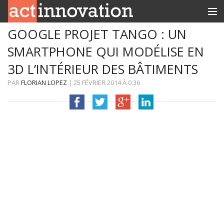
GOOGLE PROJET TANGO : UN
RUBRIQUES
SMARTPHONE QUI MODÉLISE EN
INNOBOX
3D L’INTÉRIEUR DES BÂTIMENTS
CONTACT
PAR
FLORIAN LOPEZ
|
25 FÉVRIER 2014
À
0:36