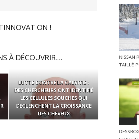
CTINNOVATION !
S À DÉCOUVRIR...
NISSAN 
TAILLÉ P
LUTTE CONTRE LA CALVITIE :
DES CHERCHEURS ONT IDENTIFIÉ
R
LES CELLULES SOUCHES QUI
UR
DÉCLENCHENT LA CROISSANCE
DES CHEVEUX
DESSBOX