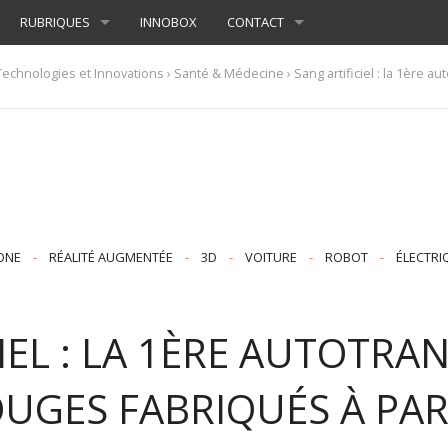
RUBRIQUES
INNOBOX
CONTACT
Technologies et Innovations
›
Santé & Médecine
› Sang artificiel : la 1ère 
ONE
-
RÉALITÉ AUGMENTÉE
-
3D
-
VOITURE
-
ROBOT
-
ÉLECTRI
IEL : LA 1ÈRE AUTOTRA
UGES FABRIQUÉS À PAR