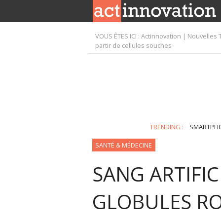
VOUS ÊTES ICI :
Actinnovation | Nouvelles 
partir de cellules souches
TRENDING :
SMARTPH
SANTÉ & MÉDECINE
SANG ARTIFIC
GLOBULES RO