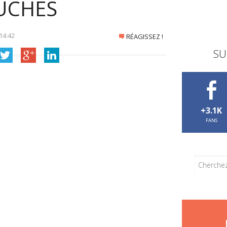
UCHES
14:42
RÉAGISSEZ !
SU
+3.1K
FANS