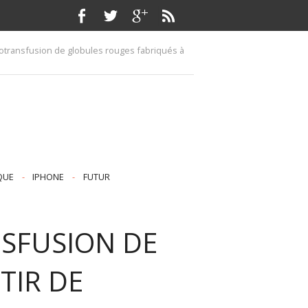
autotransfusion de globules rouges fabriqués à
QUE
-
IPHONE
-
FUTUR
NSFUSION DE
TIR DE